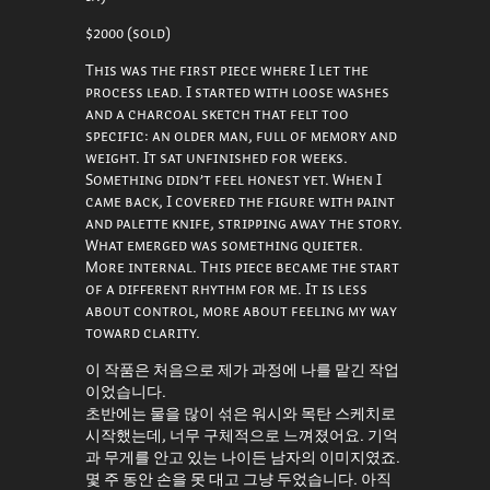
$2000
(sold)
This was the first piece where I let the
process lead. I started with loose washes
and a charcoal sketch that felt too
specific: an older man, full of memory and
weight. It sat unfinished for weeks.
Something didn’t feel honest yet. When I
came back, I covered the figure with paint
and palette knife, stripping away the story.
What emerged was something quieter.
More internal. This piece became the start
of a different rhythm for me. It is less
about control, more about feeling my way
toward clarity.
이 작품은 처음으로 제가 과정에 나를 맡긴 작업
이었습니다.
초반에는 물을 많이 섞은 워시와 목탄 스케치로
시작했는데, 너무 구체적으로 느껴졌어요. 기억
과 무게를 안고 있는 나이든 남자의 이미지였죠.
몇 주 동안 손을 못 대고 그냥 두었습니다. 아직