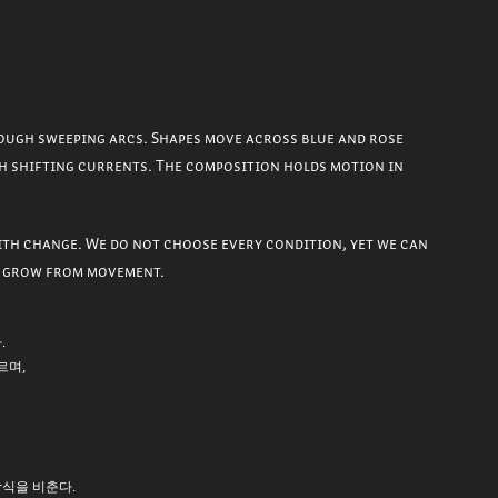
ough sweeping arcs. Shapes move across blue and rose
h shifting currents. The composition holds motion in
.
ith change. We do not choose every condition, yet we can
g grow from movement.
.
르며,
방식을 비춘다.